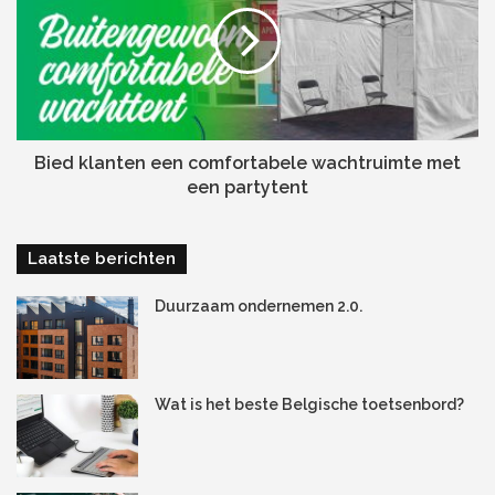
zithoogte in tussen de 39 en 51 centimeter en de
armsteunen mogen variëren tussen de 20 en 27
centimeter. Voldoet jouw kantoormeubilair aan de arbo-
eisen?
Bied klanten een comfortabele wachtruimte met
een partytent
Laatste berichten
Duurzaam ondernemen 2.0.
Wat is het beste Belgische toetsenbord?