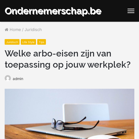
Ondernemerschap.be
M
Home
/
Juridisch
Juridisch
Life Style
Tips
Welke arbo-eisen zijn van
toepassing op jouw werkplek?
admin