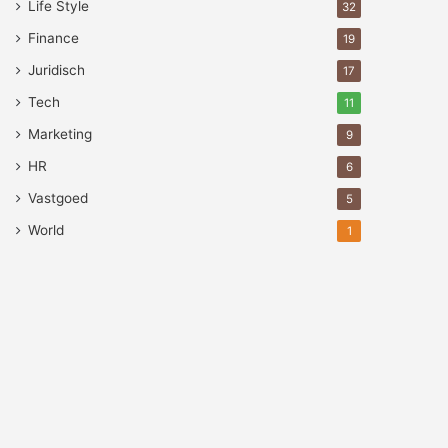
Life Style
32
Finance
19
Juridisch
17
Tech
11
Marketing
9
HR
6
Vastgoed
5
World
1