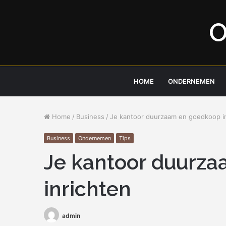
O
HOME
ONDERNEMEN
Home
/
Business
/
Je kantoor duurzaam en goedkoop i
Business
Ondernemen
Tips
Je kantoor duurz
inrichten
admin