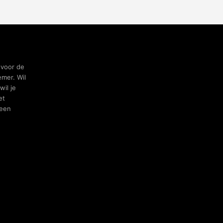
 voor de
mer. Wil
wil je
et
been