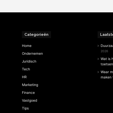
Categorieën
Laatst
Home
Duurza
2026
Ondernemen
Wat is 
Juridisch
toetse
Tech
Waar mo
HR
maken v
Marketing
Finance
Vastgoed
Tips