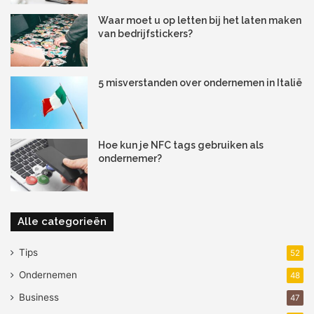
Smart living
Waar moet u op letten bij het laten maken
van bedrijfstickers?
5 misverstanden over ondernemen in Italië
Hoe kun je NFC tags gebruiken als
ondernemer?
Alle categorieën
Bij de term ‘smart home’ denk je aan huizen die zelfstandig
Tips
52
taken kunnen uitvoeren. Wij spreken liever van ‘smart
Ondernemen
48
living’ ofwel slim wonen. Want de technologie is bedoeld
Business
47
om het leven net iets praktischer, comfortabeler of leuker