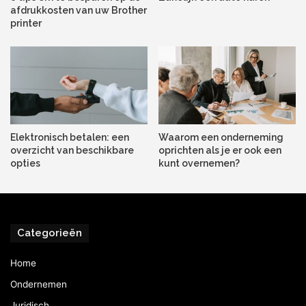
in te stellen. Houd een oogje in het zeil als er een
afdrukkosten van uw Brother
familielid op vakantie is door notificaties van de
printer
beveiligingscamera door te schakelen. Het hoeft niet maar
het kan wel en dat maakt smart living zo interessant.
Elektronisch betalen: een
Waarom een onderneming
overzicht van beschikbare
oprichten als je er ook een
opties
kunt overnemen?
Categorieën
Home
Ondernemen
Juridisch