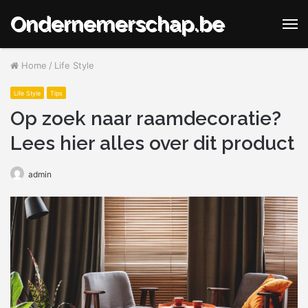
Ondernemerschap.be
M
Home
/
Life Style
Life Style
Tips
Op zoek naar raamdecoratie?
Lees hier alles over dit product
admin