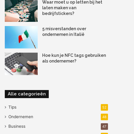
Waar moet u op letten bij het
laten maken van
bedrijfstickers?
5 misverstanden over
ondernemen in Italië
Hoe kun je NFC tags gebruiken
als ondernemer?
Alle categorieën
Tips
52
Ondernemen
48
Business
47