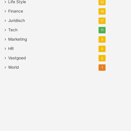
Life Style
32
Finance
19
Juridisch
17
Tech
11
Marketing
9
HR
6
Vastgoed
5
World
1