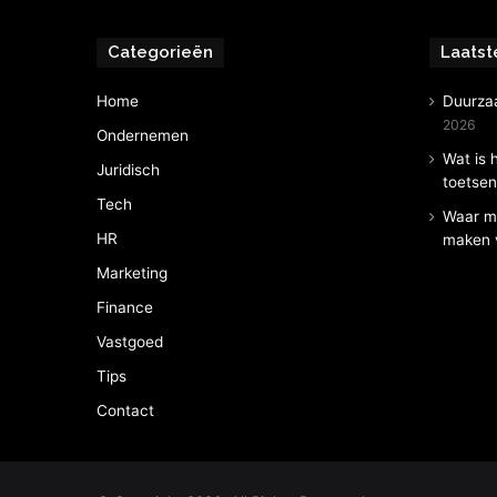
Categorieën
Laatst
Home
Duurza
2026
Ondernemen
Wat is 
Juridisch
toetse
Tech
Waar mo
HR
maken v
Marketing
Finance
Vastgoed
Tips
Contact