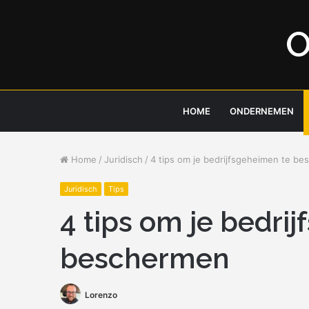
O
HOME
ONDERNEMEN
Home
/
Juridisch
/
4 tips om je bedrijfsgeheimen te b
Juridisch
Tips
4 tips om je bedri
beschermen
Lorenzo