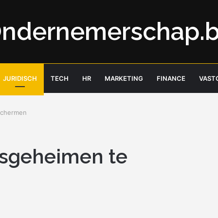
ndernemerschap.
JURIDISCH
TECH
HR
MARKETING
FINANCE
VAST
eschermen
jfsgeheimen te