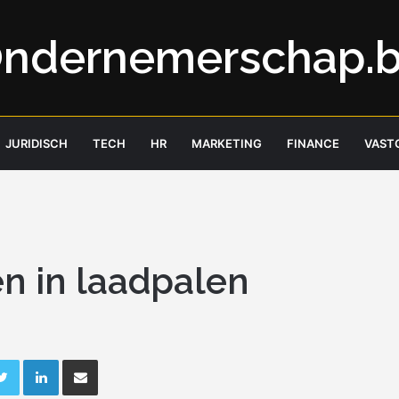
ndernemerschap.
JURIDISCH
TECH
HR
MARKETING
FINANCE
VAST
en in laadpalen
ebook
Twitter
LinkedIn
Deel via e-mail