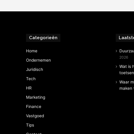
Categorieën
Laatst
Home
Duurza
2026
Ondernemen
Wat is 
Juridisch
toetse
Tech
Waar mo
HR
maken v
Marketing
Finance
Vastgoed
Tips