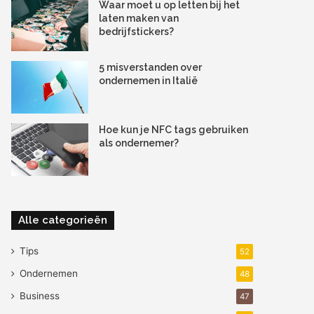
Waar moet u op letten bij het
laten maken van
bedrijfstickers?
5 misverstanden over
ondernemen in Italië
Hoe kun je NFC tags gebruiken
als ondernemer?
Alle categorieën
Tips
52
Ondernemen
48
Business
47