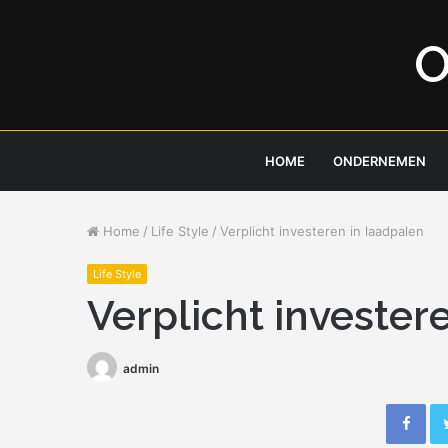
O
HOME
ONDERNEMEN
Home
/
Life Style
/
Verplicht investeren in laadpalen
Life Style
Verplicht invester
admin
Fac