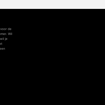
 voor de
mer. Wil
wil je
et
been