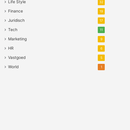
Life Style
32
Finance
19
Juridisch
17
Tech
11
Marketing
9
HR
6
Vastgoed
5
World
1