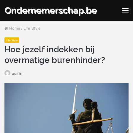
Ondernemerschap.be
M
Home
/
Life Style
Life Style
Hoe jezelf indekken bij
overmatige burenhinder?
admin