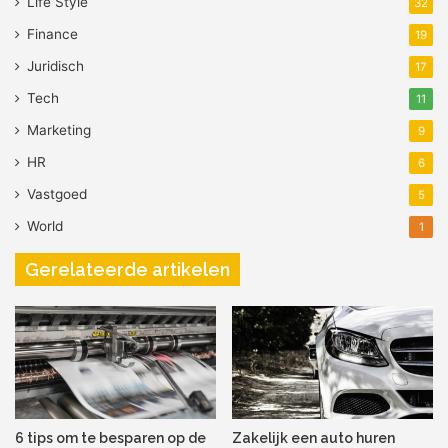
Life Style
32
schoenen!
Finance
19
Juridisch
17
Tech
11
Marketing
9
HR
6
Vastgoed
5
World
1
Gerelateerde artikelen
6 tips om te besparen op de
Zakelijk een auto huren