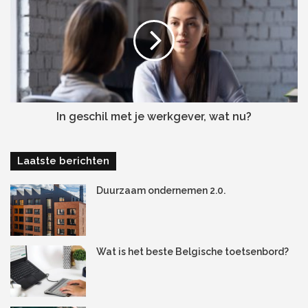
hebt en wat er al dan niet op het leadformulier moet staan.
Een te kort leadformulier dat informatie mist is nutteloos.
En een te lang formulier zorgt er enkel voor dat je meer
met de administratie bezig bent dan met het converteren.
# 3. Noteren, noteren en nog
meer noteren
In geschil met je werkgever, wat nu?
Laatste berichten
Duurzaam ondernemen 2.0.
Wat is het beste Belgische toetsenbord?