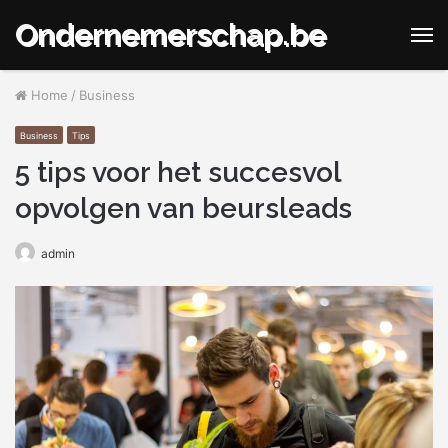
Ondernemerschap.be
M
Home
/
Business
Business
Tips
5 tips voor het succesvol
opvolgen van beursleads
admin