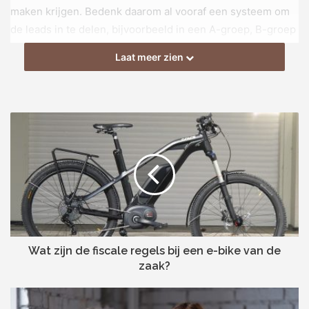
maken krijgen. Bedenk daarom al vooraf een systeem om
de leads in te delen, bijvoorbeeld in een A-groep, B-groep
en C-groep. De A-groep zijn dan de leads die je eerst
Laat meer zien
moet contacteren of waarbij er de grootste kans is dat ze
converteren. Hier mag je dan ook best wel wat tijd en
moeite in investeren. Bij de B-groep en de C-groep is dat
allemaal al minder.
# 2. Leadformulieren invullen
Zorg dat je op een gestandaardiseerde manier de
gegevens van alle leads registreert. Ga dus niet gewoon
visitekaartjes in mappen steken of je kladblokken
bewaren, maar vul alle gegevens telkens op een
Wat zijn de fiscale regels bij een e-bike van de
leadformulier in. Doe dat ook meteen na het gesprek zodat
zaak?
alles nog vers in je geheugen zit. Ook hier geldt dat je
vooraf even moet bedenken welke informatie je echt nodig