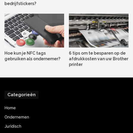
de omgekeerde richting het geval is.
bedrijfstickers?
Hoe kun je NFC tags
6 tips om te besparen op de
gebruiken als ondernemer?
afdrukkosten van uw Brother
printer
Categorieën
Home
Ondernemen
Juridisch