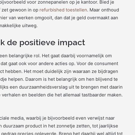
 bijvoorbeeld voor zonnepanelen op je kantoor. Bied je
Of zet gewoon in op
refurbished toestellen
. Maar onthoud
nier van werken omgooit, dan dat je geld overmaakt aan
makkelijke uitweg.
k de positieve impact
en belangrijke rol. Het gaat daarbij voornamelijk om
r dat gaat ook voor andere acties op. Voor de consument
act hebben. Het moet duidelijk zijn waaraan ze bijdragen
je helpen. Daarom is het belangrijk om hen blijvend te
rlijks een duurzaamheidsverslag uit te brengen met daarin
ke verhalen en beelden die het allemaal tastbaarder maken.
ale media, waarbij je bijvoorbeeld even verwijst naar
 duurzaam product in het zonnetje zetten, tot jaarlijkse
edrag precies opleverde. Breng het daarbij wel altijd tot