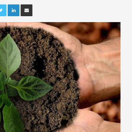
ebook
Twitter
LinkedIn
Deel via e-mail