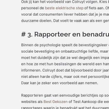
Ook jij kan het voorbeeld van Colruyt volgen. Kies
personeel de
beste elektrische step
of fiets aan. 
vooral dat consumenten liever hebben dat je je ma
duurzame doelen. Dat voelt te vaak aan als een ge
# 3. Rapporteer en benadru
Binnen de psychologie speelt de bevestigingsleer e
sociale bevestiging en onbaatzuchtige liefde, maa
moet het duidelijk zijn dat ze wel degelijk een imp
en hoe ze met hun beslissingen de wereld een hand
informeren. Colruyt doet dat bijvoorbeeld door jaa
niet alleen harde cijfers, maar ook met persoonlij
Daar kan je zeker een voorbeeld aan nemen.
Rapporteren gaat van eenvoudige berichtjes op soci
websites als
Best Gekozen
of Test Aankoop die een
rapportages waarin je benadrukt wat het duurzaam g