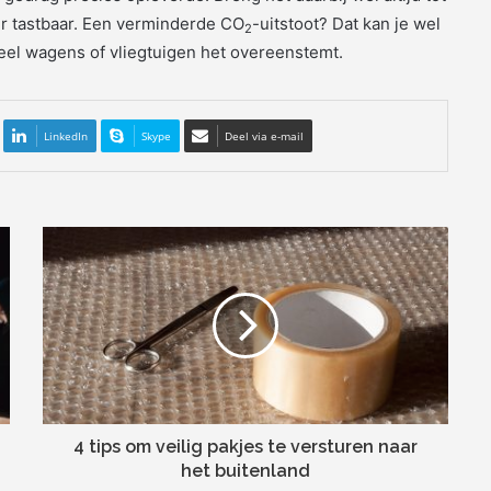
er tastbaar. Een verminderde CO
-uitstoot? Dat kan je wel
2
el wagens of vliegtuigen het overeenstemt.
LinkedIn
Skype
Deel via e-mail
4 tips om veilig pakjes te versturen naar
het buitenland