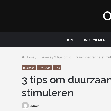
O
HOME
ONDERNEMEN
Home
/
Business
/
3 tips om duurzaam gedrag te stimu
Business
Life Style
Tips
3 tips om duurzaa
stimuleren
admin