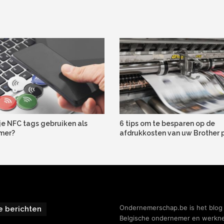
je NFC tags gebruiken als
6 tips om te besparen op de
mer?
afdrukkosten van uw Brother p
Ondernemerschap.be is het blog
e berichten
Belgische ondernemer en werkne