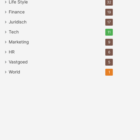
Life Style
32
Finance
19
Juridisch
17
Tech
11
Marketing
9
HR
6
Vastgoed
5
World
1