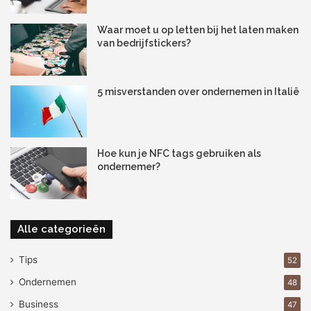
Optimalisatie in pura forma!
Waar moet u op letten bij het laten maken
van bedrijfstickers?
Betere samenwerking tussen
verschillende afdelingen
5 misverstanden over ondernemen in Italië
Hoe kun je NFC tags gebruiken als
ondernemer?
Alle categorieën
Tips
52
Ondernemen
48
Business
47
Workflows doen ook iets anders: ze zorgen dat je