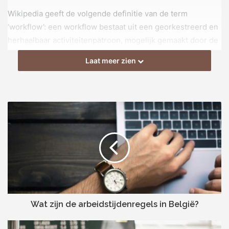
Wikipedia geeft de volgende definitie van de term
‘workflow’: een workflow bestaat uit een georkestreerd en
herhaalbaar activiteitenpatroon, mogelijk gemaakt door de
systematische organisatie van middelen in processen die
Laat meer zien
materialen transformeren, diensten verlenen of informatie
verwerken.
Voorbeeld van een workflow in
de HR
In de HR zijn er veel repeterende bedrijfsprocessen. Voor
iedere sollicitant wordt een sollicitatiegesprek gepland en
op basis van dat gesprek volgt een beslismoment: de
sollicitant wordt aangenomen of niet. Het maken van
afspraken, het arbeidscontract opmaken en ondertekenen,
Wat zijn de arbeidstijdenregels in België?
salarisonderhandelingen zijn allemaal stappen die
geautomatiseerd kunnen worden met workflows.