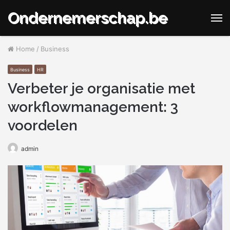
Ondernemerschap.be
M
Home
/
Business
Business
HR
Verbeter je organisatie met
workflowmanagement: 3
voordelen
admin