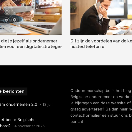
 die je jezelf als ondernemer
Dit zijn de voordelen van de k
len voor een digitale strategie
hosted telefonie
Ondernemerschap.be is het blog
e berichten
Belgische ondernemer en werkne
je bijdragen aan deze website of 
am ondernemen 2.0.
18 juni
graag adverteren? Ga dan naar h
contactformulier een stuur ons 
het beste Belgische
bericht.
nbord?
4 november 2025