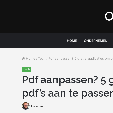
O
HOME
ONDERNEMEN
Home
/
Tech
/
Pdf aanpassen? 5 gratis applicaties om p
Tech
Pdf aanpassen? 5 g
pdf’s aan te passe
Lorenzo