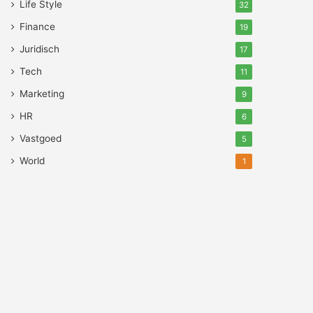
Life Style
32
Finance
19
Juridisch
17
Tech
11
Marketing
9
HR
6
Vastgoed
5
World
1