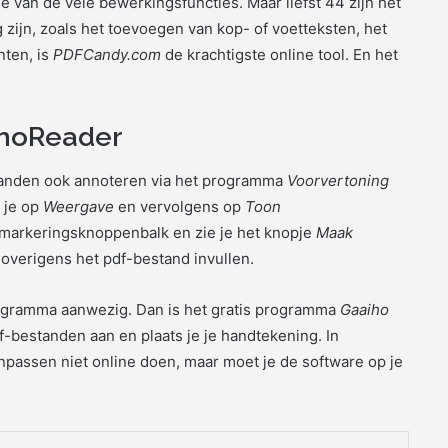
le van de vele bewerkingsfuncties. Maar liefst 44 zijn het
 zijn, zoals het toevoegen van kop- of voetteksten, het
nten, is
PDFCandy.com
de krachtigste online tool. En het
ihoReader
estanden ook annoteren via het programma
Voorvertoning
k je op
Weergave
en vervolgens op
Toon
e markeringsknoppenbalk en zie je het knopje
Maak
overigens het pdf-bestand invullen.
rogramma aanwezig. Dan is het gratis programma
Gaaiho
f-bestanden aan en plaats je je handtekening. In
anpassen niet online doen, maar moet je de software op je