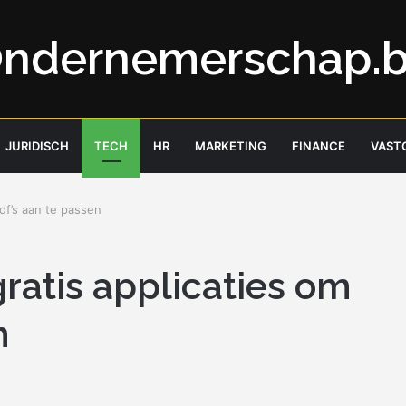
ndernemerschap.
JURIDISCH
TECH
HR
MARKETING
FINANCE
VAST
df’s aan te passen
ratis applicaties om
n