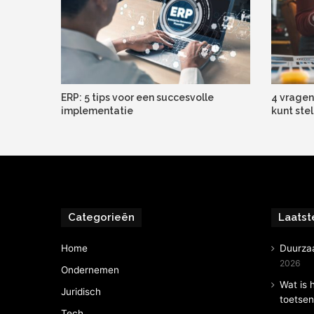
ERP: 5 tips voor een succesvolle
4 vragen
implementatie
kunt stel
Categorieën
Laatst
Home
Duurza
2026
Ondernemen
Wat is 
Juridisch
toetse
Tech