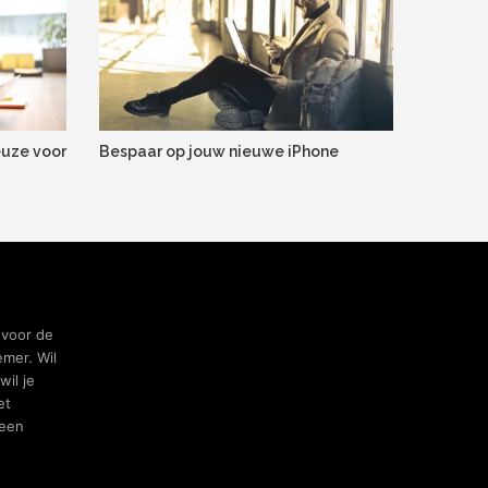
euze voor
Bespaar op jouw nieuwe iPhone
 voor de
mer. Wil
wil je
et
been