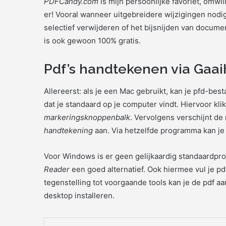
PDFCandy.com
is mijn persoonlijke favoriet, omwil
er! Vooral wanneer uitgebreidere wijzigingen nodig
selectief verwijderen of het bijsnijden van docume
is ook gewoon 100% gratis.
Pdf’s handtekenen via Gaa
Allereerst: als je een Mac gebruikt, kan je pfd-b
dat je standaard op je computer vindt. Hiervoor kli
markeringsknoppenbalk
. Vervolgens verschijnt d
handtekening
aan. Via hetzelfde programma kan je 
Voor Windows is er geen gelijkaardig standaardp
Reader
een goed alternatief. Ook hiermee vul je pd
tegenstelling tot voorgaande tools kan je de pdf a
desktop installeren.