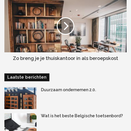
Een rentmeester heeft veel in huis, ook wat juridische
kennis betreft. Zo kent de rentmeester natuurlijk alles over
het huurrecht, waardoor alles juridisch vlekkeloos
verloopt. Zo hoef je achteraf geen problemen te vrezen. En
dat alles zonder dat je een dure advocaat moet
inschakelen. Dat is ook het geval wanneer je te kampen
krijgt met betalingsachterstand. De rentmeester weet als
Zo breng je je thuiskantoor in als beroepskost
geen ander hoe hij achter je geld aan moet zitten,
eventueel via de gerechtelijke weg. Ten slotte is de
rentmeester natuurlijk je eerste aanspreekpunt wanneer je
Laatste berichten
met juridische vragen zit, waardoor jij het huisje bij het
schuurtje houdt.
Duurzaam ondernemen 2.0.
# 3. Niet zelf een huurder
zoeken
Wat is het beste Belgische toetsenbord?
Een rentmeester neemt ook een aantal taken van de