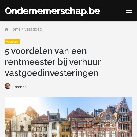
Ondernemerschap.be
M
Home
/
Vastgoed
Vastgoed
5 voordelen van een
rentmeester bij verhuur
vastgoedinvesteringen
Lorenzo