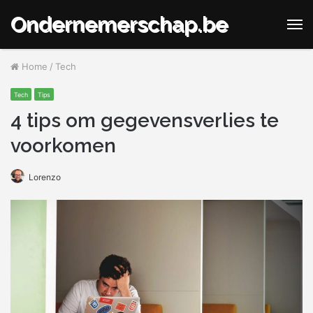
Ondernemerschap.be
M
Home
/
Tech
Tech
Tips
4 tips om gegevensverlies te
voorkomen
Lorenzo