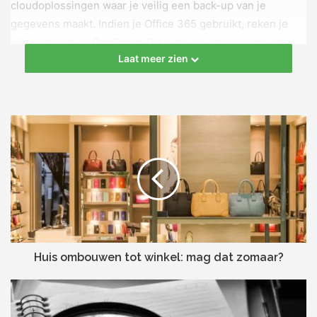
cloudoplossingen waar je veilig een back-up van je
gegevens maakt. Indien je Office 365 gebruikt, reken je
bijvoorbeeld op
OneDrive
. Dit is de cloudoplossing van
Laat meer zien
Microsoft. Bij de E3- of E5-licenties stel je zelf
beleidsregels in om gegevensverlies te voorkomen.
Uiteraard zijn er ook andere oplossingen beschikbaar en
kan je ook zelf een
kopie van je gegevens op een NAS
plaatsen
. Zorg dan wel voor een afdoende beveiliging
ervan om een datalek te voorkomen.
# 2. Bescherm je gegevens
Een back-up helpt de schade ten gevolge van
gegevensverlies te herstellen. Echter is het niet meer dan
Huis ombouwen tot winkel: mag dat zomaar?
een curatieve oplossing en biedt het geen bescherming
tegen een datalek, waarbij gevoelige gegevens op straat
komen te liggen. Kies er dan ook voor om je gegevens
preventief te beschermen. Mogen daarbij niet ontbreken: