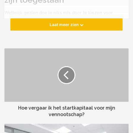
Wettelijk gezien doe je niks mis door te kiezen voor
inktpatronen van een huismerk. Die producten mogen op
Laat meer zien
de markt worden gebracht dus het zou te gek voor
woorden zijn als je ze niet zou mogen gebruiken. De
printerpolitie hoef je dus niet meteen voor je deur te
verwachten. Inktpatronen van een huismerk vind je
natuurlijk niet zomaar in de supermarkt. Een aantal
supermarkten zoals Colruyt hebben een beperkt
assortiment, maar het gaat dan meestal enkel om de
populairste inktpatronen. Over het algemeen is het
eenvoudiger om ze online te bestellen. Het is ook gewoon
extra handig als je
inktpatronen door de brievenbus
komen.
Hoe vergaar ik het startkapitaal voor mijn
vennootschap?