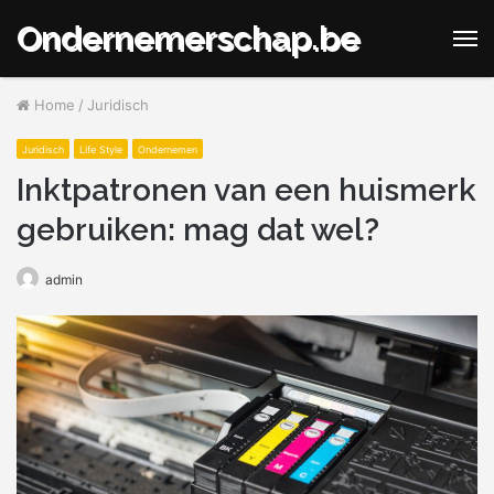
Ondernemerschap.be
M
Home
/
Juridisch
Juridisch
Life Style
Ondernemen
Inktpatronen van een huismerk
gebruiken: mag dat wel?
admin