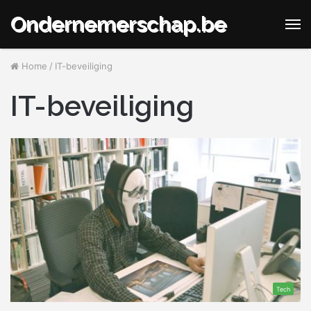
Ondernemerschap.be
M
Home
/
IT-beveiliging
IT-beveiliging
Tech